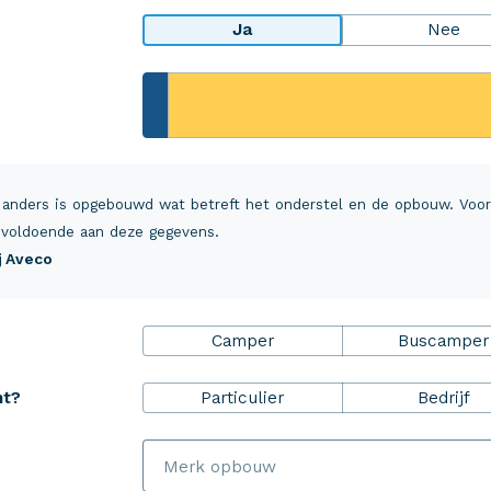
Ja
Nee
rheidsPakket
Over Aveco
r ZekerheidsPakket
Over ons
 anders is opgebouwd wat betreft het onderstel en de opbouw. Voo
ulp+
Vacatures
voldoende aan deze gegevens.
ij Aveco
everzekering inzittenden
MijnAveco
 en annuleringsverzekering
Klantvoordeel
Camper
Buscamper
alsrechtsbijstand
Schade melden
Aveco Alarmcentrale
Particulier
Bedrijf
ht?