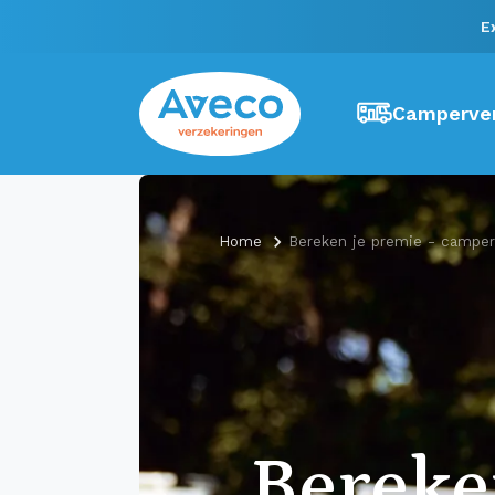
E
Camperver
Home
Bereken je premie - camper
Berek