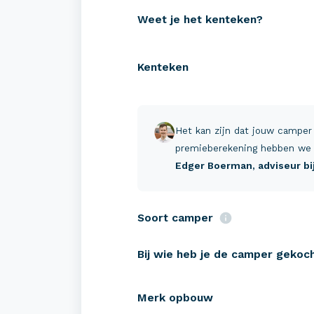
Weet je het kenteken?
Kenteken
Verzekeringen
Zeke
Camper verzekeren
Campe
Het kan zijn dat jouw camper
Buscamper verzekeren
Pechh
premieberekening hebben we 
Edger Boerman
, adviseur b
Caravan verzekeren
Schad
Tenttrailer verzekeren
Reis-
Soort camper
Verha
Bij wie heb je de camper gekoc
Merk opbouw