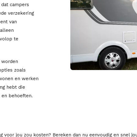
n dat campers
oede verzekering
bent van
 alleen
 volop te
t worden
opties zoals
 wonen en werken
ing hebt die
n en behoeften.
g voor jou zou kosten? Bereken dan nu eenvoudig en snel j