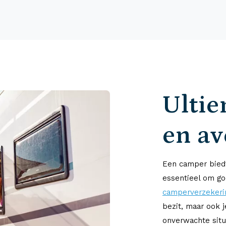
Ultie
en a
Een camper biedt
essentieel om go
camperverzekeri
bezit, maar ook 
onverwachte situ