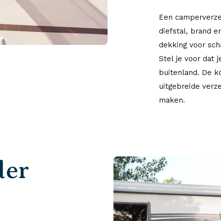
Een camperverzek
diefstal, brand 
dekking voor scha
Stel je voor dat 
buitenland. De k
uitgebreide verze
maken.
der