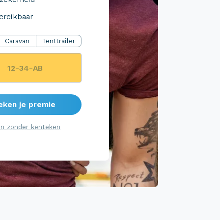
ereikbaar
Caravan
Tenttrailer
eken je premie
n zonder kenteken