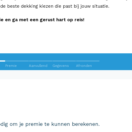
e de beste dekking kiezen die past bij jouw situatie.
 en ga met een gerust hart op reis!
Premie
Aanvullend
Gegevens
Afronden
Wij krijgen een 8,5!
Op basis van ruim 3.000 reviews
Bekijk wat anderen over ons
dig om je premie te kunnen berekenen.
zeggen