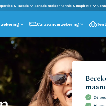
xpertise & Taxatie
Schade melden
Kennis & Inspiratie
Cont
zekering
Caravanverzekering
Tent
Bereke
maan
en
Dé bes
10 jaar