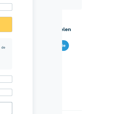
Eenvoudig zelf regelen
Bereken je premie
r de
Schade melden