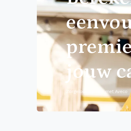
eenvou
premie
jouw 
Zorgeloos op reis met Aveco