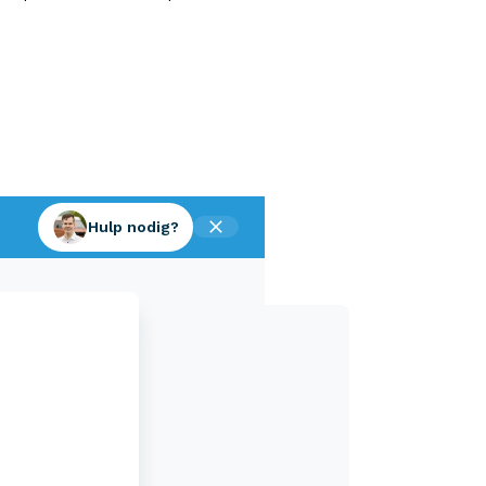
Hulp nodig?
Aveco Alarmcentrale
Hulp bij noodgevallen of schade
+31 (0)523 - 20 80 30