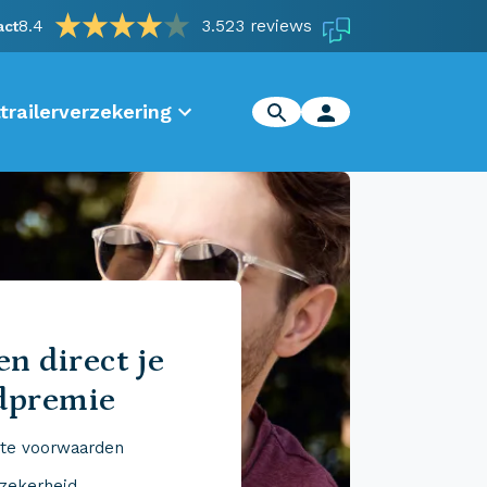
8.4
3.523 reviews
act
trailerverzekering
n direct je
dpremie
te voorwaarden
 zekerheid