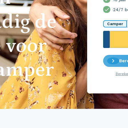
24/7 b
dig de
Camper
 voor
Ber
camper
Bereke