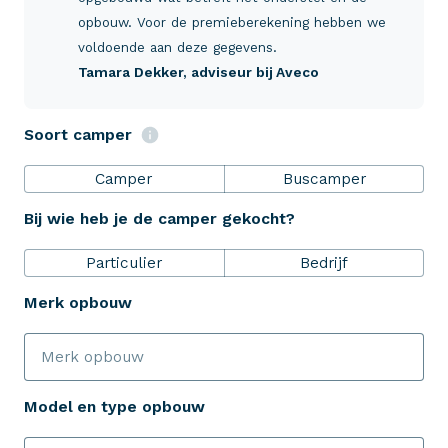
Verzekeringen
opbouw. Voor de premieberekening hebben we
voldoende aan deze gegevens.
Tamara Dekker
, adviseur bij Aveco
ZekerheidsPakket
Soort camper
Over Aveco
Camper
Buscamper
Bij wie heb je de camper gekocht?
Eenvoudig zelf regelen
Particulier
Bedrijf
Bereken je premie
Merk opbouw
Schade melden
Model en type opbouw