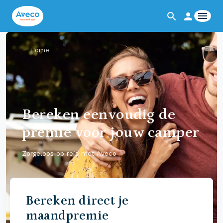
Home
Bereken eenvoudig de
premie voor jouw camper
Zorgeloos op reis met Aveco
Bereken direct je
maandpremie