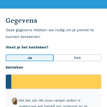
0523 - 28 27 29
Gegevens
Deze gegevens hebben we nodig om je premie te
Wij krijgen een 8,5!
kunnen berekenen.
Op basis van ruim 3.000 reviews
Weet je het kenteken?
Bekijk wat anderen over ons zeggen
Ja
Nee
Kenteken
Aveco Alarmcentrale
Hulp bij noodgevallen of schade
+31 (0)523 - 20 80 30
Het kan zijn dat jouw camper anders is
opgebouwd wat betreft het onderstel en de