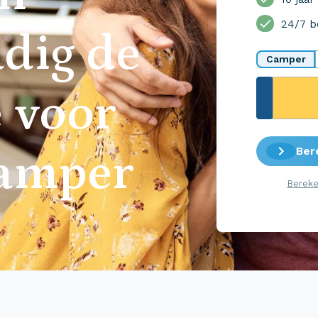
24/7 b
dig de
Camper
 voor
Ber
camper
Bereke