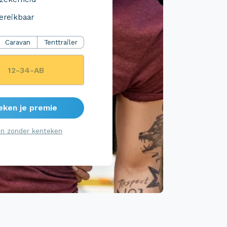
ereikbaar
Caravan
Tenttrailer
eken je premie
n zonder kenteken