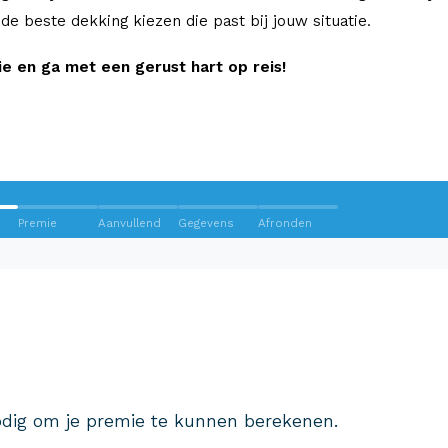
e de beste dekking kiezen die past bij jouw situatie.
 en ga met een gerust hart op reis!
Premie
Aanvullend
Gegevens
Afronden
Wij krijgen een 8,5!
Op basis van ruim 3.000 reviews
Bekijk wat anderen over ons
dig om je premie te kunnen berekenen.
zeggen