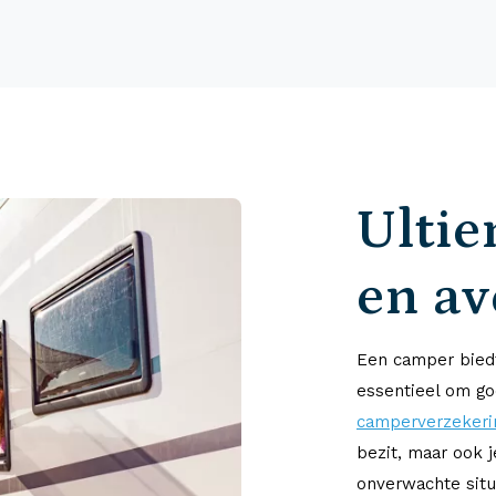
Ultie
en a
Een camper biedt
essentieel om go
camperverzekeri
bezit, maar ook 
onverwachte situ