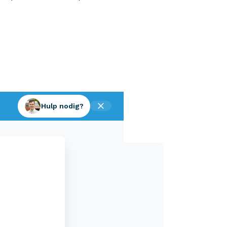
Hulp nodig?
Aveco Alarmcentrale
Hulp bij noodgevallen of schade
+31 (0)523 - 20 80 30