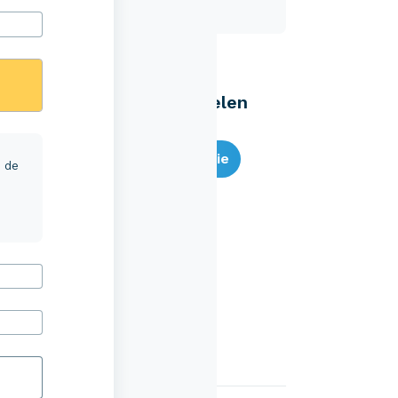
Eenvoudig zelf regelen
Bereken je premie
r de
Schade melden