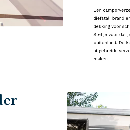
Een camperverzek
diefstal, brand 
dekking voor scha
Stel je voor dat 
buitenland. De k
uitgebreide verze
maken.
der