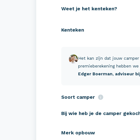
Weet je het kenteken?
Kenteken
Verzekeringen
Zeke
Camper verzekeren
Campe
Het kan zijn dat jouw camper
Buscamper verzekeren
Pechh
premieberekening hebben we 
Edger Boerman
, adviseur b
Caravan verzekeren
Schad
Tenttrailer verzekeren
Reis-
Soort camper
Verha
Bij wie heb je de camper gekoc
Merk opbouw