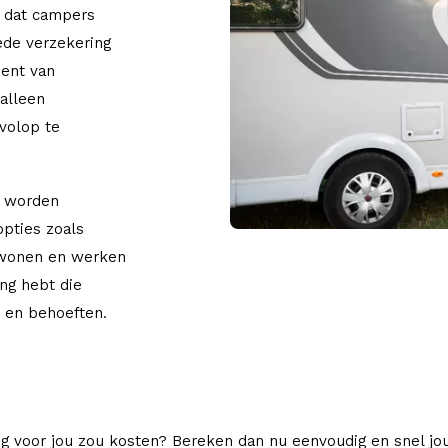
n dat campers
oede verzekering
bent van
 alleen
 volop te
t worden
opties zoals
 wonen en werken
ing hebt die
n en behoeften.
g voor jou zou kosten? Bereken dan nu eenvoudig en snel j