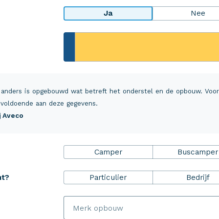
Ja
Nee
rheidsPakket
Over Aveco
r ZekerheidsPakket
Over ons
 anders is opgebouwd wat betreft het onderstel en de opbouw. Voo
ulp+
Vacatures
voldoende aan deze gegevens.
ij Aveco
everzekering inzittenden
MijnAveco
 en annuleringsverzekering
Klantvoordeel
Camper
Buscamper
alsrechtsbijstand
Schade melden
Aveco Alarmcentrale
Particulier
Bedrijf
ht?