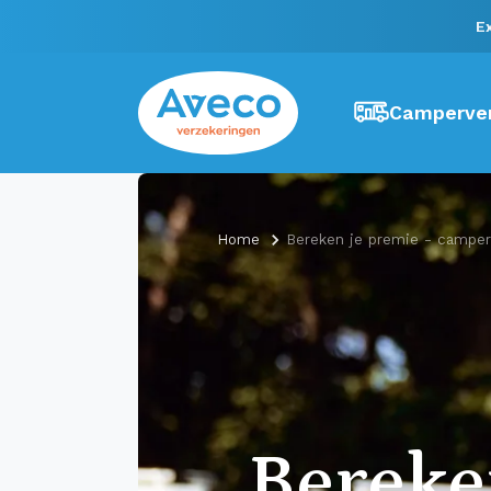
E
Camperver
Home
Bereken je premie - camper
Berek