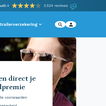
8.4
3.524 reviews
act
trailerverzekering
n direct je
dpremie
te voorwaarden
 zekerheid