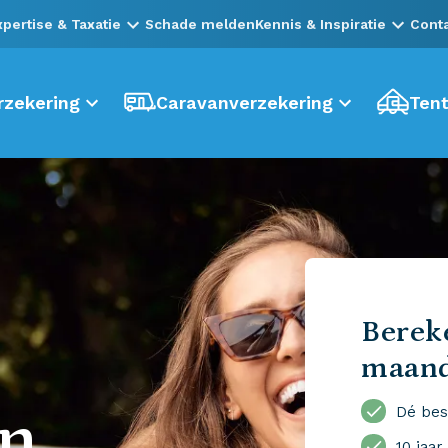
xpertise & Taxatie
Schade melden
Kennis & Inspiratie
Cont
zekering
Caravanverzekering
Tent
Bereke
maan
en
Dé bes
10 jaar