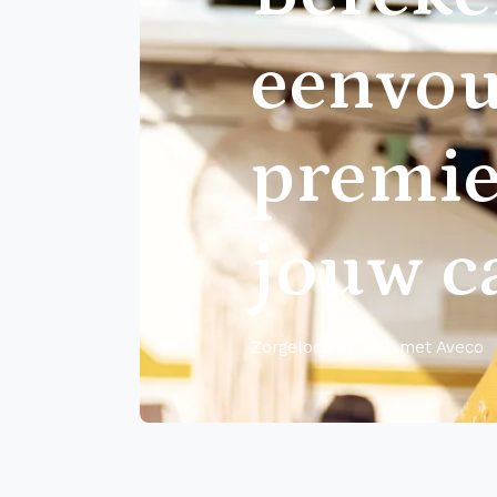
eenvou
premie
jouw 
Zorgeloos op reis met Aveco