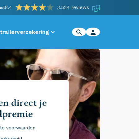
8.4
3.524 reviews
act
trailerverzekering
n direct je
dpremie
te voorwaarden
 zekerheid