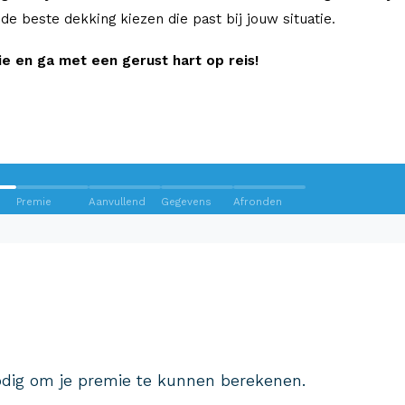
e de beste dekking kiezen die past bij jouw situatie.
 en ga met een gerust hart op reis!
Premie
Aanvullend
Gegevens
Afronden
Wij krijgen een 8,5!
Op basis van ruim 3.000 reviews
Bekijk wat anderen over ons
dig om je premie te kunnen berekenen.
zeggen