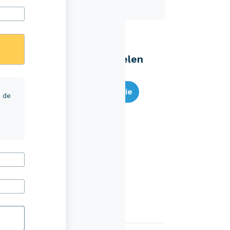
Eenvoudig zelf regelen
Bereken je premie
r de
Schade melden