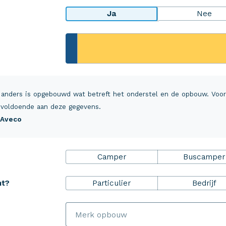
Ja
Nee
rheidsPakket
Over Aveco
r ZekerheidsPakket
Over ons
 anders is opgebouwd wat betreft het onderstel en de opbouw. Voo
ulp+
Vacatures
voldoende aan deze gegevens.
j Aveco
everzekering inzittenden
MijnAveco
 en annuleringsverzekering
Klantvoordeel
Camper
Buscamper
alsrechtsbijstand
Schade melden
Aveco Alarmcentrale
Particulier
Bedrijf
ht?