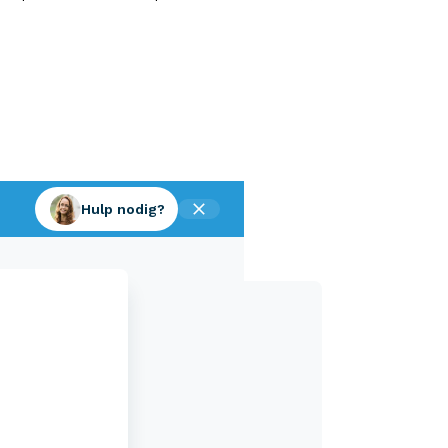
Hulp nodig?
Aveco Alarmcentrale
Hulp bij noodgevallen of schade
+31 (0)523 - 20 80 30