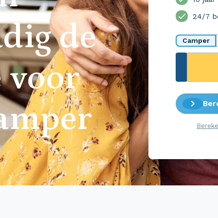
24/7 b
dig de
Camper
 voor
Ber
camper
Bereke