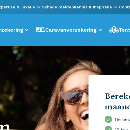
xpertise & Taxatie
Schade melden
Kennis & Inspiratie
Cont
zekering
Caravanverzekering
Tent
Bereke
maan
en
Dé bes
10 jaar