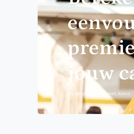
eenvou
premie
jouw 
Zorgeloos op reis met Aveco