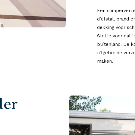
Een camperverzek
diefstal, brand 
dekking voor scha
Stel je voor dat 
buitenland. De k
uitgebreide verze
maken.
der