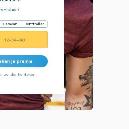
ereikbaar
Caravan
Tenttrailer
eken je premie
n zonder kenteken