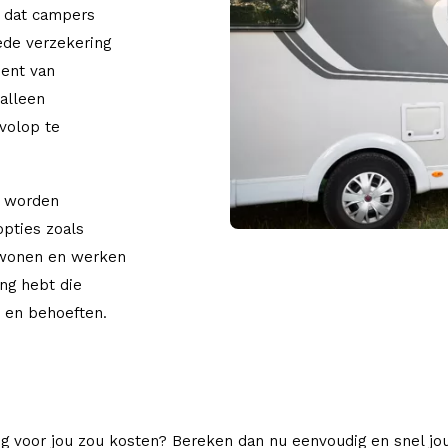
n dat campers
oede verzekering
bent van
 alleen
 volop te
t worden
opties zoals
 wonen en werken
ing hebt die
n en behoeften.
g voor jou zou kosten? Bereken dan nu eenvoudig en snel j