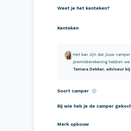
Weet je het kenteken?
Kenteken
Verzekeringen
Zeke
Camper verzekeren
Campe
Het kan zijn dat jouw camper
Buscamper verzekeren
Pechh
premieberekening hebben we 
Tamara Dekker
, adviseur bi
Caravan verzekeren
Schad
Tenttrailer verzekeren
Reis-
Soort camper
Verha
Bij wie heb je de camper gekoc
Merk opbouw