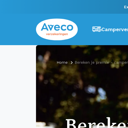
E
Camperver
Home
Bereken je premie - camper
Berek