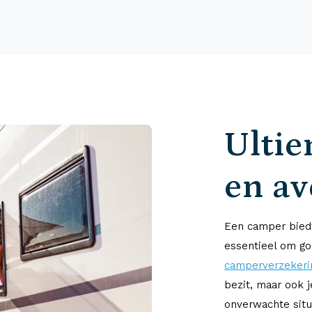
Ultie
en a
Een camper biedt
essentieel om go
camperverzekeri
bezit, maar ook 
onverwachte situ