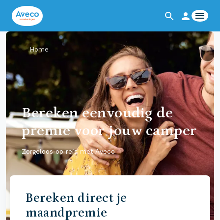
Home
Bereken eenvoudig de
premie voor jouw camper
Zorgeloos op reis met Aveco
Bereken direct je
maandpremie