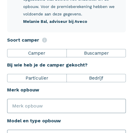
Verzekeringen
opbouw. Voor de premieberekening hebben we
voldoende aan deze gegevens.
Melanie Bal
, adviseur bij Aveco
ZekerheidsPakket
Soort camper
Over Aveco
Camper
Buscamper
Bij wie heb je de camper gekocht?
Eenvoudig zelf regelen
Particulier
Bedrijf
Bereken je premie
Merk opbouw
Schade melden
Model en type opbouw