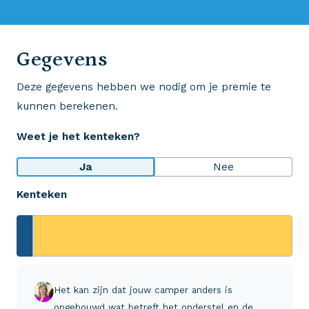
0523 - 28 27 29
Gegevens
Deze gegevens hebben we nodig om je premie te
Wij krijgen een 8,5!
kunnen berekenen.
Op basis van ruim 3.000 reviews
Weet je het kenteken?
Bekijk wat anderen over ons zeggen
Ja
Nee
Kenteken
Aveco Alarmcentrale
Hulp bij noodgevallen of schade
+31 (0)523 - 20 80 30
Het kan zijn dat jouw camper anders is
opgebouwd wat betreft het onderstel en de