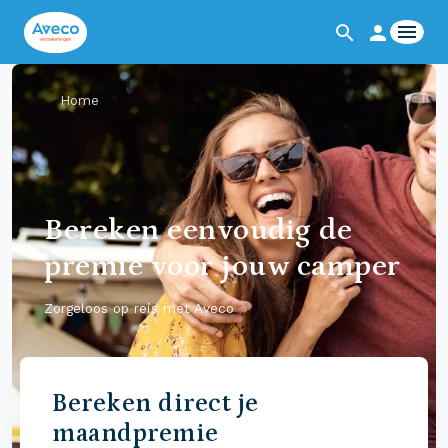
Home
Bereken eenvoudig de
premie voor jouw camper
Zorgeloos op reis met Aveco
Bereken direct je
maandpremie