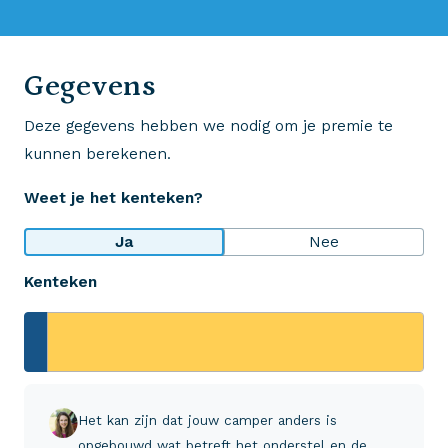
0523 - 28 27 29
Gegevens
Deze gegevens hebben we nodig om je premie te
Wij krijgen een 8,5!
kunnen berekenen.
Op basis van ruim 3.000 reviews
Weet je het kenteken?
Bekijk wat anderen over ons zeggen
Ja
Nee
Kenteken
Aveco Alarmcentrale
Hulp bij noodgevallen of schade
+31 (0)523 - 20 80 30
Het kan zijn dat jouw camper anders is
opgebouwd wat betreft het onderstel en de