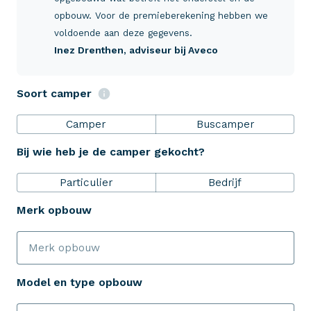
Verzekeringen
opbouw. Voor de premieberekening hebben we
voldoende aan deze gegevens.
Inez Drenthen
, adviseur bij Aveco
ZekerheidsPakket
Soort camper
Over Aveco
Camper
Buscamper
Bij wie heb je de camper gekocht?
Eenvoudig zelf regelen
Particulier
Bedrijf
Bereken je premie
Merk opbouw
Schade melden
Model en type opbouw