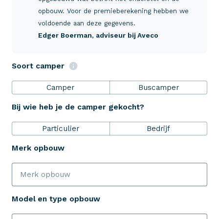
Verzekeringen
opbouw. Voor de premieberekening hebben we
voldoende aan deze gegevens.
Edger Boerman
, adviseur bij Aveco
ZekerheidsPakket
Soort camper
Over Aveco
Camper
Buscamper
Bij wie heb je de camper gekocht?
Eenvoudig zelf regelen
Particulier
Bedrijf
Bereken je premie
Merk opbouw
Schade melden
Model en type opbouw