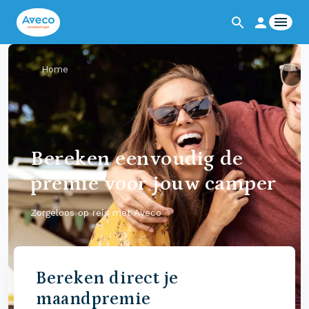
Home
Bereken eenvoudig de
premie voor jouw camper
Zorgeloos op reis met Aveco
Bereken direct je
maandpremie