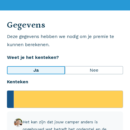
0523 - 28 27 29
Gegevens
Deze gegevens hebben we nodig om je premie te
Wij krijgen een 8,5!
kunnen berekenen.
Op basis van ruim 3.000 reviews
Weet je het kenteken?
Bekijk wat anderen over ons zeggen
Ja
Nee
Kenteken
Aveco Alarmcentrale
Hulp bij noodgevallen of schade
+31 (0)523 - 20 80 30
Het kan zijn dat jouw camper anders is
opgebouwd wat betreft het onderstel en de