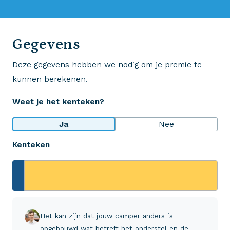
0523 - 28 27 29
Gegevens
Deze gegevens hebben we nodig om je premie te
Wij krijgen een 8,5!
kunnen berekenen.
Op basis van ruim 3.000 reviews
Weet je het kenteken?
Bekijk wat anderen over ons zeggen
Ja
Nee
Kenteken
Aveco Alarmcentrale
Hulp bij noodgevallen of schade
+31 (0)523 - 20 80 30
Het kan zijn dat jouw camper anders is
opgebouwd wat betreft het onderstel en de