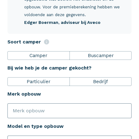
Verzekeringen
opbouw. Voor de premieberekening hebben we
voldoende aan deze gegevens.
Edger Boerman
, adviseur bij Aveco
ZekerheidsPakket
Soort camper
Over Aveco
Camper
Buscamper
Bij wie heb je de camper gekocht?
Eenvoudig zelf regelen
Particulier
Bedrijf
Bereken je premie
Merk opbouw
Schade melden
Model en type opbouw