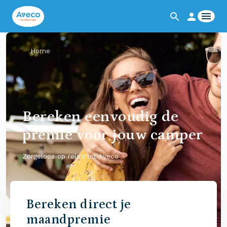
Home
Bereken eenvoudig de
premie voor jouw camper
Zorgeloos op reis met Aveco
Bereken direct je
maandpremie