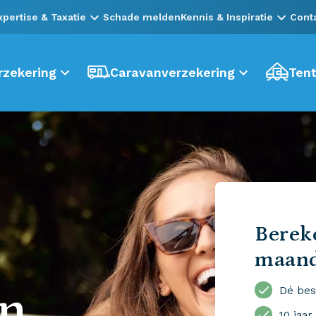
xpertise & Taxatie
Schade melden
Kennis & Inspiratie
Cont
zekering
Caravanverzekering
Tent
Bereke
maan
en
Dé bes
10 jaar