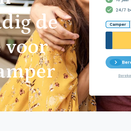
24/7 b
dig de
Camper
 voor
Ber
camper
Bereke