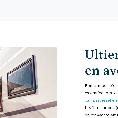
Ultie
en a
Een camper biedt
essentieel om go
camperverzekeri
bezit, maar ook 
onverwachte situ