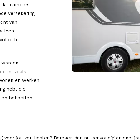
n dat campers
oede verzekering
bent van
 alleen
 volop te
t worden
opties zoals
 wonen en werken
ing hebt die
n en behoeften.
g voor jou zou kosten? Bereken dan nu eenvoudig en snel j