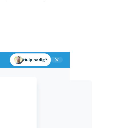
Hulp nodig?
Aveco Alarmcentrale
Hulp bij noodgevallen of schade
+31 (0)523 - 20 80 30