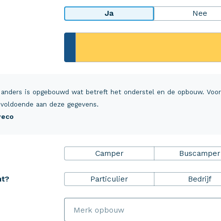
Ja
Nee
rheidsPakket
Over Aveco
r ZekerheidsPakket
Over ons
 anders is opgebouwd wat betreft het onderstel en de opbouw. Voo
ulp+
Vacatures
voldoende aan deze gegevens.
Aveco
everzekering inzittenden
MijnAveco
 en annuleringsverzekering
Klantvoordeel
Camper
Buscamper
alsrechtsbijstand
Schade melden
Aveco Alarmcentrale
Particulier
Bedrijf
ht?