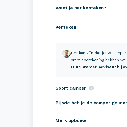
Weet je het kenteken?
Kenteken
Verzekeringen
Zeke
Camper verzekeren
Campe
Het kan zijn dat jouw camper
Buscamper verzekeren
Pechh
premieberekening hebben we 
Luuc Kremer
, adviseur bij 
Caravan verzekeren
Schad
Tenttrailer verzekeren
Reis-
Soort camper
Verha
Bij wie heb je de camper gekoc
Merk opbouw