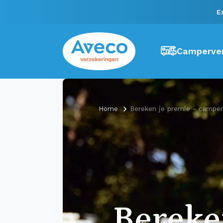
E
Camperver
Home
Bereken je premie - camper
Berek