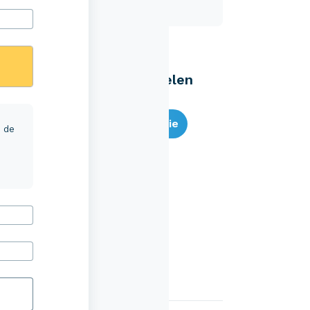
Eenvoudig zelf regelen
Bereken je premie
r de
Schade melden