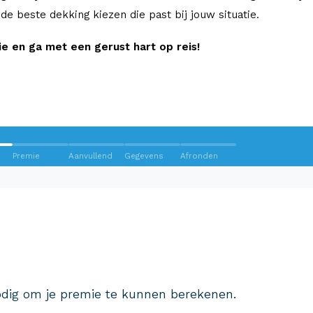
e de beste dekking kiezen die past bij jouw situatie.
 en ga met een gerust hart op reis!
Premie
Aanvullend
Gegevens
Afronden
Wij krijgen een 8,5!
Op basis van ruim 3.000 reviews
Bekijk wat anderen over ons
dig om je premie te kunnen berekenen.
zeggen