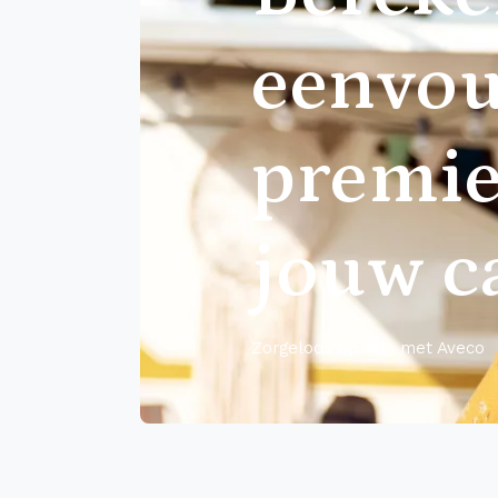
eenvou
premie
jouw 
Zorgeloos op reis met Aveco