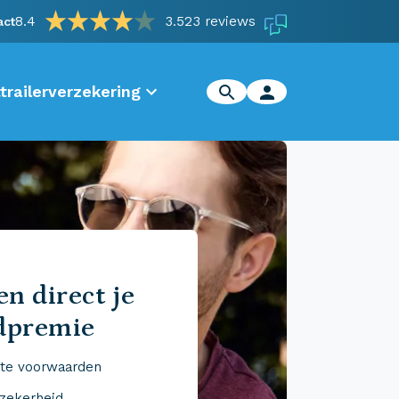
8.4
3.523 reviews
act
trailerverzekering
n direct je
dpremie
te voorwaarden
 zekerheid