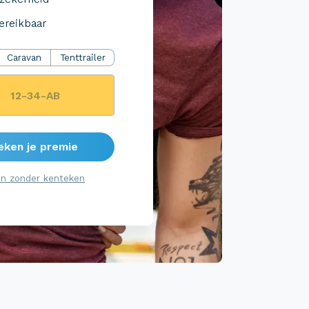
ereikbaar
Caravan
Tenttrailer
eken je premie
n zonder kenteken