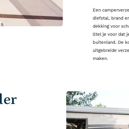
Een camperverzek
diefstal, brand 
dekking voor scha
Stel je voor dat 
buitenland. De k
uitgebreide verze
maken.
der