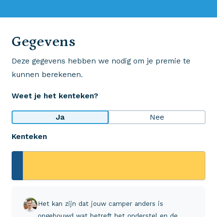
0523 - 28 27 29
Gegevens
Deze gegevens hebben we nodig om je premie te
Wij krijgen een 8,5!
kunnen berekenen.
Op basis van ruim 3.000 reviews
Weet je het kenteken?
Bekijk wat anderen over ons zeggen
Ja
Nee
Kenteken
Aveco Alarmcentrale
Hulp bij noodgevallen of schade
+31 (0)523 - 20 80 30
Het kan zijn dat jouw camper anders is
opgebouwd wat betreft het onderstel en de