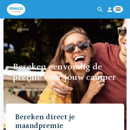
Home
Bereken eenvoudig de
premie voor jouw camper
Zorgeloos op reis met Aveco
Bereken direct je
maandpremie