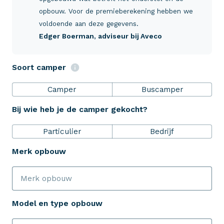
Verzekeringen
opbouw. Voor de premieberekening hebben we
voldoende aan deze gegevens.
Edger Boerman
, adviseur bij Aveco
ZekerheidsPakket
Soort camper
Over Aveco
Camper
Buscamper
Bij wie heb je de camper gekocht?
Eenvoudig zelf regelen
Particulier
Bedrijf
Bereken je premie
Merk opbouw
Schade melden
Model en type opbouw