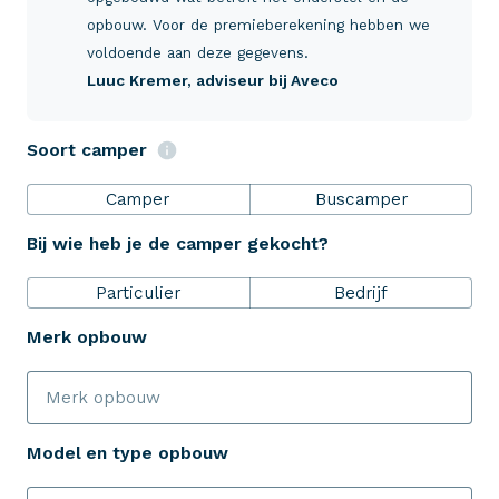
Verzekeringen
opbouw. Voor de premieberekening hebben we
voldoende aan deze gegevens.
Luuc Kremer
, adviseur bij Aveco
ZekerheidsPakket
Soort camper
Over Aveco
Camper
Buscamper
Bij wie heb je de camper gekocht?
Eenvoudig zelf regelen
Particulier
Bedrijf
Bereken je premie
Merk opbouw
Schade melden
Model en type opbouw