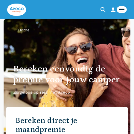
Home
Bereken eenvoudig de
premie voor jouw camper
Zorgeloos op reis met Aveco
Bereken direct je
maandpremie