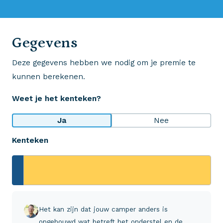
0523 - 28 27 29
Gegevens
Deze gegevens hebben we nodig om je premie te
Wij krijgen een 8,5!
kunnen berekenen.
Op basis van ruim 3.000 reviews
Weet je het kenteken?
Bekijk wat anderen over ons zeggen
Ja
Nee
Kenteken
Aveco Alarmcentrale
Hulp bij noodgevallen of schade
+31 (0)523 - 20 80 30
Het kan zijn dat jouw camper anders is
opgebouwd wat betreft het onderstel en de