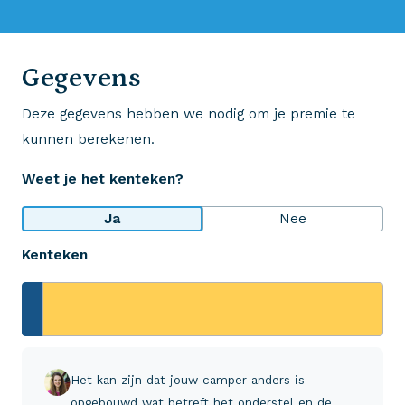
0523 - 28 27 29
Gegevens
Deze gegevens hebben we nodig om je premie te
Wij krijgen een 8,5!
kunnen berekenen.
Op basis van ruim 3.000 reviews
Weet je het kenteken?
Bekijk wat anderen over ons zeggen
Ja
Nee
Kenteken
Aveco Alarmcentrale
Hulp bij noodgevallen of schade
+31 (0)523 - 20 80 30
Het kan zijn dat jouw camper anders is
opgebouwd wat betreft het onderstel en de