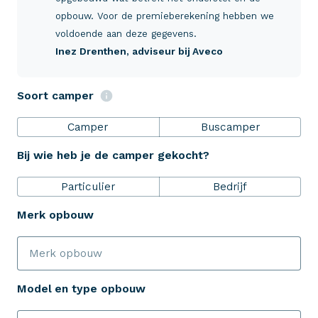
Verzekeringen
opbouw. Voor de premieberekening hebben we
voldoende aan deze gegevens.
Inez Drenthen
, adviseur bij Aveco
ZekerheidsPakket
Soort camper
Over Aveco
Camper
Buscamper
Bij wie heb je de camper gekocht?
Eenvoudig zelf regelen
Particulier
Bedrijf
Bereken je premie
Merk opbouw
Schade melden
Model en type opbouw