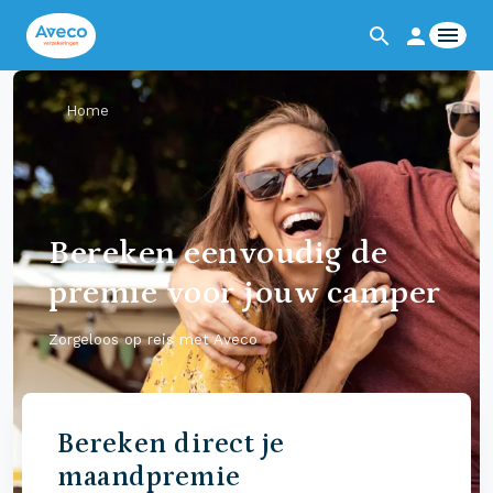
Home
Bereken eenvoudig de
premie voor jouw camper
Zorgeloos op reis met Aveco
Bereken direct je
maandpremie