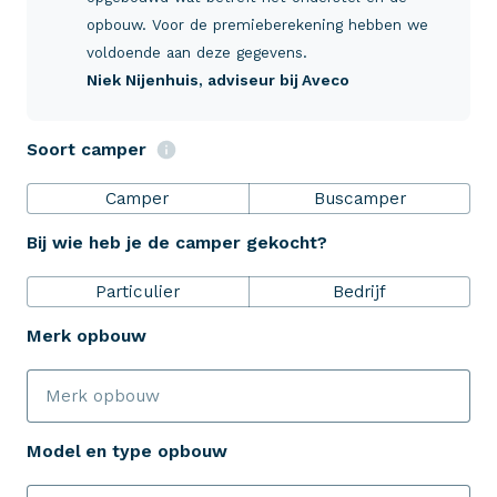
Verzekeringen
opbouw. Voor de premieberekening hebben we
voldoende aan deze gegevens.
Niek Nijenhuis
, adviseur bij Aveco
ZekerheidsPakket
Soort camper
Over Aveco
Camper
Buscamper
Bij wie heb je de camper gekocht?
Eenvoudig zelf regelen
Particulier
Bedrijf
Bereken je premie
Merk opbouw
Schade melden
Model en type opbouw