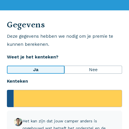
0523 - 28 27 29
Gegevens
Deze gegevens hebben we nodig om je premie te
Wij krijgen een 8,5!
kunnen berekenen.
Op basis van ruim 3.000 reviews
Weet je het kenteken?
Bekijk wat anderen over ons zeggen
Ja
Nee
Kenteken
Aveco Alarmcentrale
Hulp bij noodgevallen of schade
+31 (0)523 - 20 80 30
Het kan zijn dat jouw camper anders is
opgebouwd wat betreft het onderstel en de