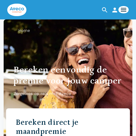
Home
Bereken eenvoudig de
premie voor jouw camper
Zorgeloos op reis met Aveco
Bereken direct je
maandpremie