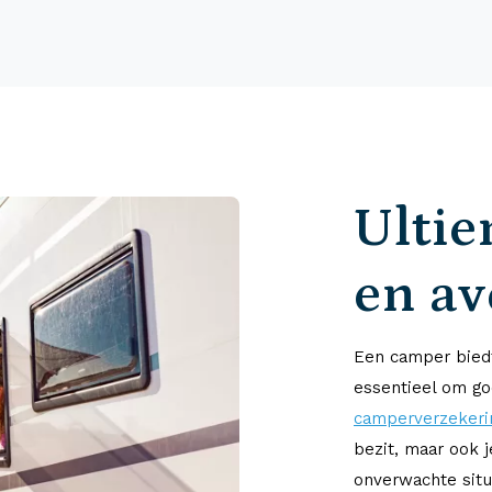
Ultie
en a
Een camper biedt
essentieel om go
camperverzekeri
bezit, maar ook 
onverwachte situ