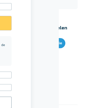
Eenvoudig zelf regelen
Bereken je premie
r de
Schade melden