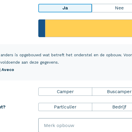
Ja
Nee
rheidsPakket
Over Aveco
r ZekerheidsPakket
Over ons
 anders is opgebouwd wat betreft het onderstel en de opbouw. Voo
ulp+
Vacatures
voldoende aan deze gegevens.
ij Aveco
everzekering inzittenden
MijnAveco
 en annuleringsverzekering
Klantvoordeel
Camper
Buscamper
alsrechtsbijstand
Schade melden
Aveco Alarmcentrale
Particulier
Bedrijf
ht?