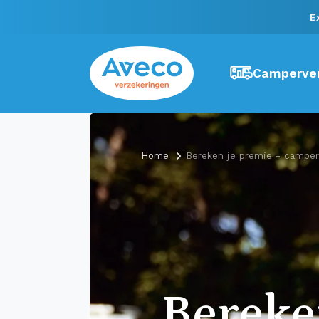
E
Camperver
Home
Bereken je premie - camper
Berek