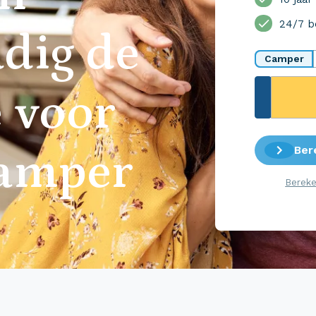
24/7 b
dig de
Camper
 voor
Ber
camper
Bereke