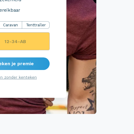
ereikbaar
Caravan
Tenttrailer
eken je premie
n zonder kenteken