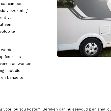
n dat campers
oede verzekering
bent van
 alleen
 volop te
t worden
opties zoals
 wonen en werken
ing hebt die
n en behoeften.
g voor jou zou kosten? Bereken dan nu eenvoudig en snel j