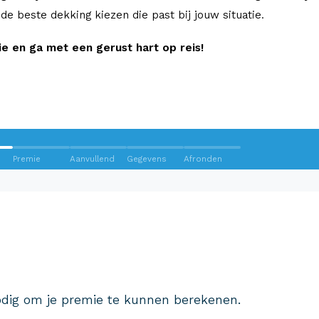
e de beste dekking kiezen die past bij jouw situatie.
 en ga met een gerust hart op reis!
Premie
Aanvullend
Gegevens
Afronden
Wij krijgen een 8,5!
Op basis van ruim 3.000 reviews
Bekijk wat anderen over ons
dig om je premie te kunnen berekenen.
zeggen