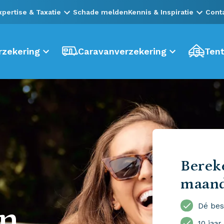
xpertise & Taxatie
Schade melden
Kennis & Inspiratie
Cont
zekering
Caravanverzekering
Tent
Bereke
maan
en
Dé bes
10 jaar