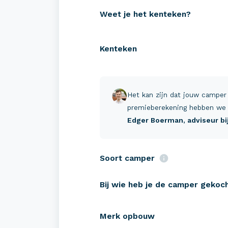
Weet je het kenteken?
Kenteken
Verzekeringen
Zeke
Camper verzekeren
Campe
Het kan zijn dat jouw camper
Buscamper verzekeren
Pechh
premieberekening hebben we 
Edger Boerman
, adviseur b
Caravan verzekeren
Schad
Tenttrailer verzekeren
Reis-
Soort camper
Verha
Bij wie heb je de camper gekoc
Merk opbouw