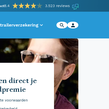
8.4
3.523 reviews
act
trailerverzekering
n direct je
dpremie
te voorwaarden
 zekerheid