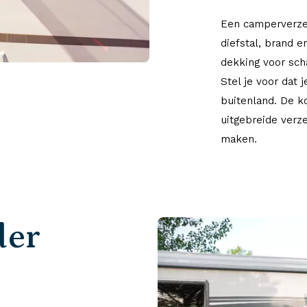
Een camperverzek
diefstal, brand 
dekking voor scha
Stel je voor dat 
buitenland. De k
uitgebreide verze
maken.
der