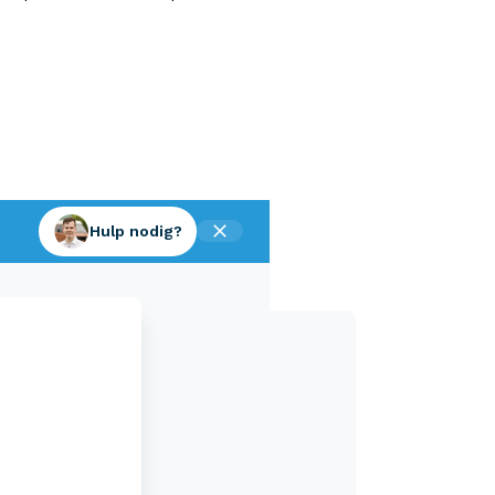
Hulp nodig?
Aveco Alarmcentrale
Hulp bij noodgevallen of schade
+31 (0)523 - 20 80 30