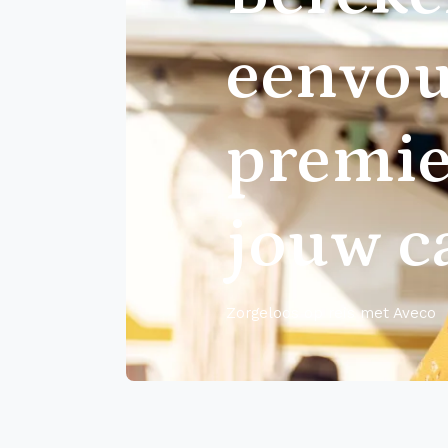
eenvou
premie
jouw 
Zorgeloos op reis met Aveco