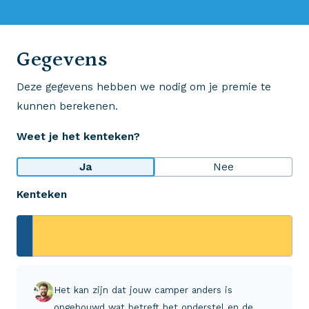
0523 - 28 27 29
Gegevens
Deze gegevens hebben we nodig om je premie te
Wij krijgen een 8,5!
kunnen berekenen.
Op basis van ruim 3.000 reviews
Weet je het kenteken?
Bekijk wat anderen over ons zeggen
Ja
Nee
Kenteken
Aveco Alarmcentrale
Hulp bij noodgevallen of schade
+31 (0)523 - 20 80 30
Het kan zijn dat jouw camper anders is
opgebouwd wat betreft het onderstel en de