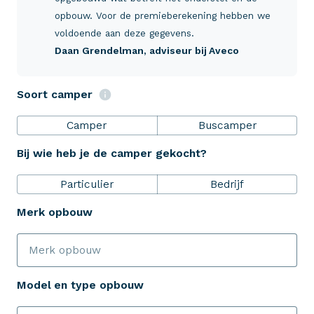
Verzekeringen
opbouw. Voor de premieberekening hebben we
voldoende aan deze gegevens.
Daan Grendelman
, adviseur bij Aveco
ZekerheidsPakket
Soort camper
Over Aveco
Camper
Buscamper
Bij wie heb je de camper gekocht?
Eenvoudig zelf regelen
Particulier
Bedrijf
Bereken je premie
Merk opbouw
Schade melden
Model en type opbouw