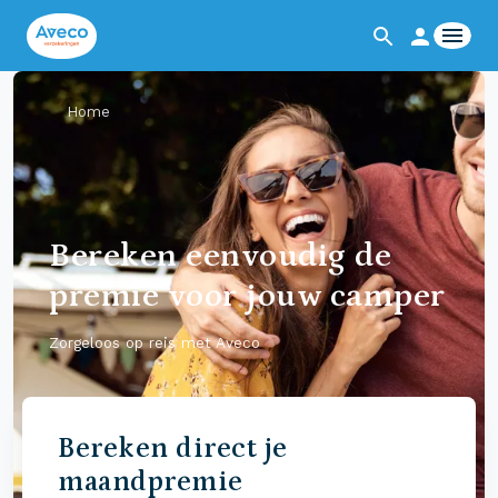
Home
Bereken eenvoudig de
premie voor jouw camper
Zorgeloos op reis met Aveco
Bereken direct je
maandpremie