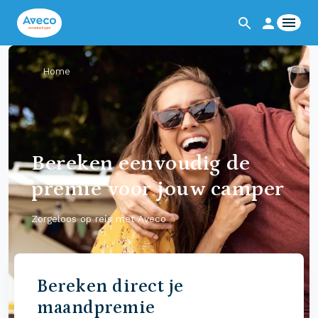
Home
Bereken eenvoudig de
premie voor jouw camper
Zorgeloos op reis met Aveco
Bereken direct je
maandpremie