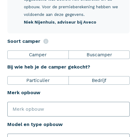
Verzekeringen
opbouw. Voor de premieberekening hebben we
voldoende aan deze gegevens.
Niek Nijenhuis
, adviseur bij Aveco
ZekerheidsPakket
Soort camper
Over Aveco
Camper
Buscamper
Bij wie heb je de camper gekocht?
Eenvoudig zelf regelen
Particulier
Bedrijf
Bereken je premie
Merk opbouw
Schade melden
Model en type opbouw