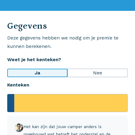
0523 - 28 27 29
Gegevens
Deze gegevens hebben we nodig om je premie te
Wij krijgen een 8,5!
kunnen berekenen.
Op basis van ruim 3.000 reviews
Weet je het kenteken?
Bekijk wat anderen over ons zeggen
Ja
Nee
Kenteken
Aveco Alarmcentrale
Hulp bij noodgevallen of schade
+31 (0)523 - 20 80 30
Het kan zijn dat jouw camper anders is
opgebouwd wat betreft het onderstel en de