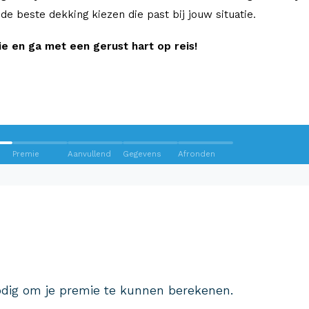
e de beste dekking kiezen die past bij jouw situatie.
 en ga met een gerust hart op reis!
Premie
Aanvullend
Gegevens
Afronden
Wij krijgen een 8,5!
Op basis van ruim 3.000 reviews
Bekijk wat anderen over ons
dig om je premie te kunnen berekenen.
zeggen