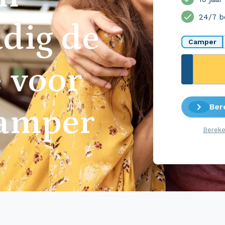
24/7 b
dig de
Camper
 voor
Ber
camper
Bereke