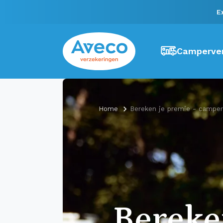
E
Camperver
Home
Bereken je premie - camper
Berek