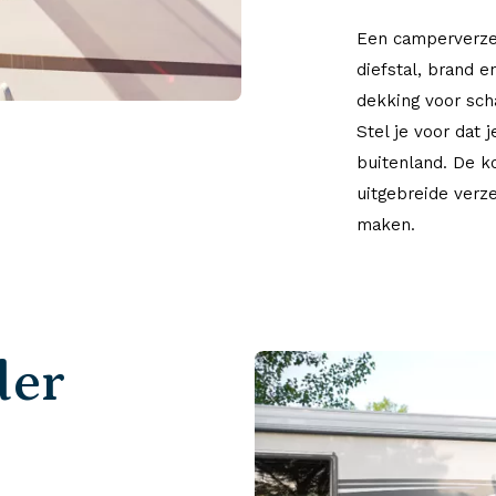
Een camperverzek
diefstal, brand 
dekking voor scha
Stel je voor dat 
buitenland. De k
uitgebreide verze
maken.
der