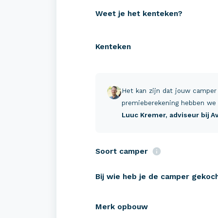
Weet je het kenteken?
Kenteken
Verzekeringen
Zeke
Camper verzekeren
Campe
Het kan zijn dat jouw camper
Buscamper verzekeren
Pechh
premieberekening hebben we 
Luuc Kremer
, adviseur bij 
Caravan verzekeren
Schad
Tenttrailer verzekeren
Reis-
Soort camper
Verha
Bij wie heb je de camper gekoc
Merk opbouw