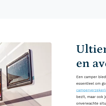
Ultie
en a
Een camper biedt
essentieel om go
camperverzekeri
bezit, maar ook 
onverwachte situ