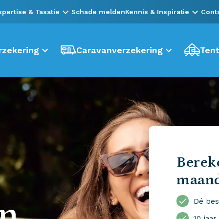
xpertise & Taxatie
Schade melden
Kennis & Inspiratie
Cont
zekering
Caravanverzekering
Tent
Bereke
maan
en
Dé bes
10 jaar