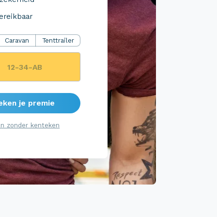
ereikbaar
Caravan
Tenttrailer
eken je premie
n zonder kenteken