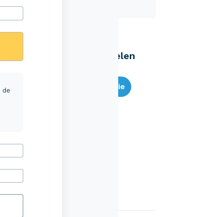
Eenvoudig zelf regelen
Bereken je premie
r de
Schade melden