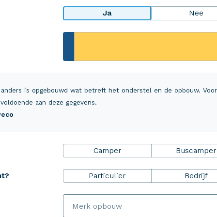
Ja
Nee
rheidsPakket
Over Aveco
r ZekerheidsPakket
Over ons
 anders is opgebouwd wat betreft het onderstel en de opbouw. Voo
ulp+
Vacatures
voldoende aan deze gegevens.
Aveco
everzekering inzittenden
MijnAveco
 en annuleringsverzekering
Klantvoordeel
Camper
Buscamper
alsrechtsbijstand
Schade melden
Aveco Alarmcentrale
Particulier
Bedrijf
ht?