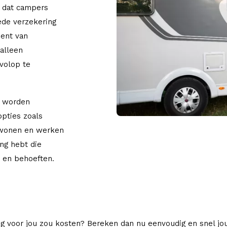
n dat campers
oede verzekering
bent van
 alleen
 volop te
t worden
opties zoals
 wonen en werken
ing hebt die
n en behoeften.
g voor jou zou kosten? Bereken dan nu eenvoudig en snel j