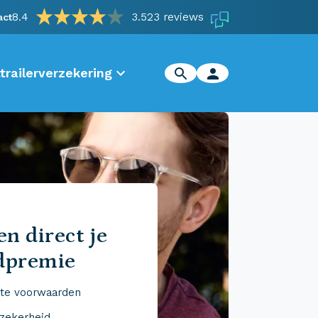
8.4
3.523 reviews
act
trailerverzekering
n direct je
dpremie
te voorwaarden
 zekerheid