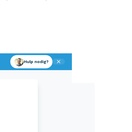
Hulp nodig?
Aveco Alarmcentrale
Hulp bij noodgevallen of schade
+31 (0)523 - 20 80 30