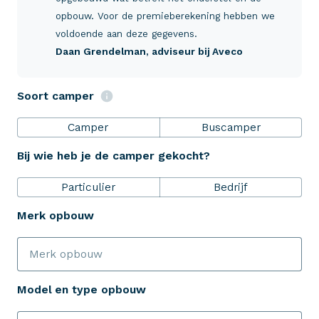
Verzekeringen
opbouw. Voor de premieberekening hebben we
voldoende aan deze gegevens.
Daan Grendelman
, adviseur bij Aveco
ZekerheidsPakket
Soort camper
Over Aveco
Camper
Buscamper
Bij wie heb je de camper gekocht?
Eenvoudig zelf regelen
Particulier
Bedrijf
Bereken je premie
Merk opbouw
Schade melden
Model en type opbouw