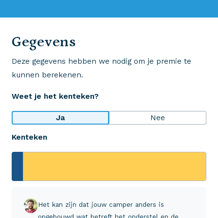
0523 - 28 27 29
Gegevens
Deze gegevens hebben we nodig om je premie te
Wij krijgen een 8,5!
kunnen berekenen.
Op basis van ruim 3.000 reviews
Weet je het kenteken?
Bekijk wat anderen over ons zeggen
Ja
Nee
Kenteken
Aveco Alarmcentrale
Hulp bij noodgevallen of schade
+31 (0)523 - 20 80 30
Het kan zijn dat jouw camper anders is
opgebouwd wat betreft het onderstel en de