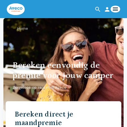
Home
Bereken eenvoudig de
premie voor jouw camper
Zorgeloos op reis met Aveco
Bereken direct je
maandpremie