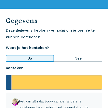
0523 - 28 27 29
Gegevens
Deze gegevens hebben we nodig om je premie te
Wij krijgen een 8,5!
kunnen berekenen.
Op basis van ruim 3.000 reviews
Weet je het kenteken?
Bekijk wat anderen over ons zeggen
Ja
Nee
Kenteken
Aveco Alarmcentrale
Hulp bij noodgevallen of schade
+31 (0)523 - 20 80 30
Het kan zijn dat jouw camper anders is
opgebouwd wat betreft het onderstel en de