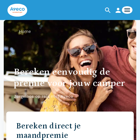
Home
Bereken eenvoudig de
premie voor jouw camper
Zorgeloos op reis met Aveco
Bereken direct je
maandpremie