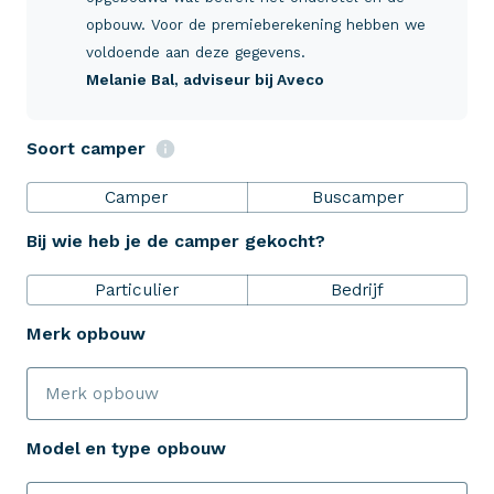
Verzekeringen
opbouw. Voor de premieberekening hebben we
voldoende aan deze gegevens.
Melanie Bal
, adviseur bij Aveco
ZekerheidsPakket
Soort camper
Over Aveco
Camper
Buscamper
Bij wie heb je de camper gekocht?
Eenvoudig zelf regelen
Particulier
Bedrijf
Bereken je premie
Merk opbouw
Schade melden
Model en type opbouw