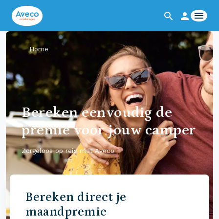
Home
Bereken eenvoudig de
premie voor jouw camper
Zorgeloos op reis met Aveco
Bereken direct je
maandpremie