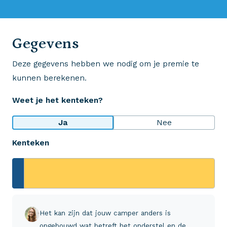
0523 - 28 27 29
Gegevens
Deze gegevens hebben we nodig om je premie te
Wij krijgen een 8,5!
kunnen berekenen.
Op basis van ruim 3.000 reviews
Weet je het kenteken?
Bekijk wat anderen over ons zeggen
Ja
Nee
Kenteken
Aveco Alarmcentrale
Hulp bij noodgevallen of schade
+31 (0)523 - 20 80 30
Het kan zijn dat jouw camper anders is
opgebouwd wat betreft het onderstel en de