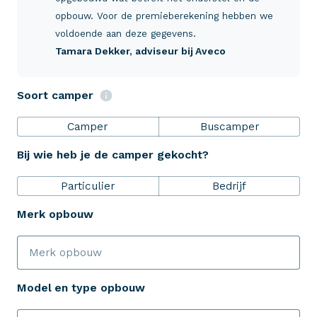
Verzekeringen
opbouw. Voor de premieberekening hebben we
voldoende aan deze gegevens.
Tamara Dekker
, adviseur bij Aveco
ZekerheidsPakket
Soort camper
Over Aveco
Camper
Buscamper
Bij wie heb je de camper gekocht?
Eenvoudig zelf regelen
Particulier
Bedrijf
Bereken je premie
Merk opbouw
Schade melden
Model en type opbouw