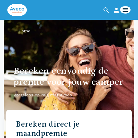
Home
Bereken eenvoudig de
premie voor jouw camper
Zorgeloos op reis met Aveco
Bereken direct je
maandpremie