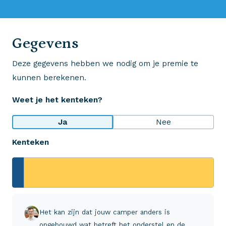
0523 - 28 27 29
Gegevens
Deze gegevens hebben we nodig om je premie te
Wij krijgen een 8,5!
kunnen berekenen.
Op basis van ruim 3.000 reviews
Weet je het kenteken?
Bekijk wat anderen over ons zeggen
Ja
Nee
Kenteken
Aveco Alarmcentrale
Hulp bij noodgevallen of schade
+31 (0)523 - 20 80 30
Het kan zijn dat jouw camper anders is
opgebouwd wat betreft het onderstel en de