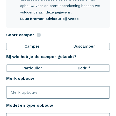
Verzekeringen
opbouw. Voor de premieberekening hebben we
voldoende aan deze gegevens.
Luuc Kremer
, adviseur bij Aveco
ZekerheidsPakket
Soort camper
Over Aveco
Camper
Buscamper
Bij wie heb je de camper gekocht?
Eenvoudig zelf regelen
Particulier
Bedrijf
Bereken je premie
Merk opbouw
Schade melden
Model en type opbouw