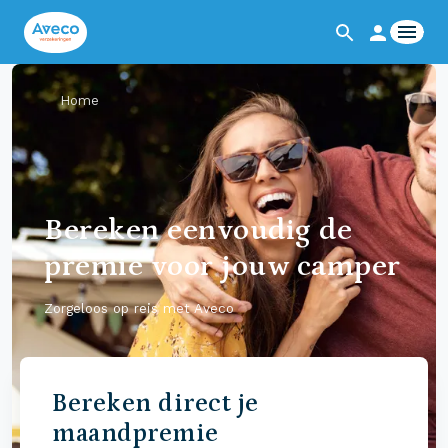
Home
Bereken eenvoudig de
premie voor jouw camper
Zorgeloos op reis met Aveco
Bereken direct je
maandpremie