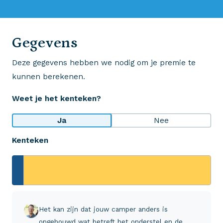
0523 - 28 27 29
Gegevens
Deze gegevens hebben we nodig om je premie te
Wij krijgen een 8,5!
kunnen berekenen.
Op basis van ruim 3.000 reviews
Weet je het kenteken?
Bekijk wat anderen over ons zeggen
Ja
Nee
Kenteken
Aveco Alarmcentrale
Hulp bij noodgevallen of schade
+31 (0)523 - 20 80 30
Het kan zijn dat jouw camper anders is
opgebouwd wat betreft het onderstel en de