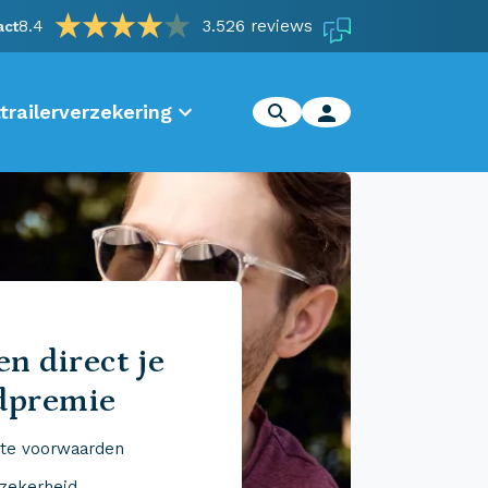
8.4
3.526 reviews
act
trailerverzekering
n direct je
dpremie
te voorwaarden
 zekerheid