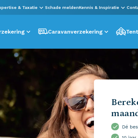
xpertise & Taxatie
Schade melden
Kennis & Inspiratie
Cont
zekering
Caravanverzekering
Tent
Bereke
maan
Dé bes
10 jaar