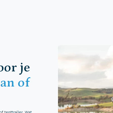
oor je
an of
 tenttrailer. Wat