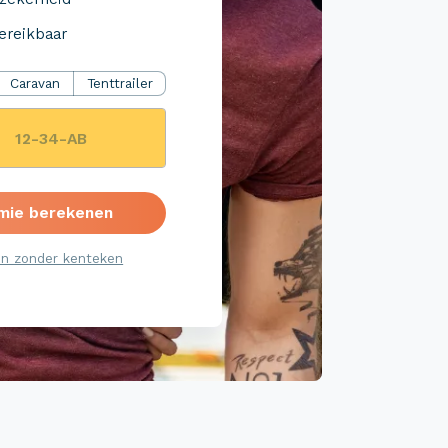
ereikbaar
Caravan
Tenttrailer
mie berekenen
n zonder kenteken