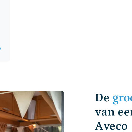
De
gro
van ee
Aveco