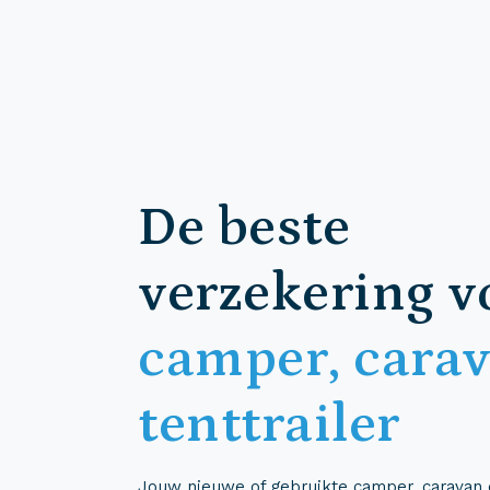
De beste
verzekering v
camper, carav
tenttrailer
Jouw nieuwe of gebruikte camper, caravan of