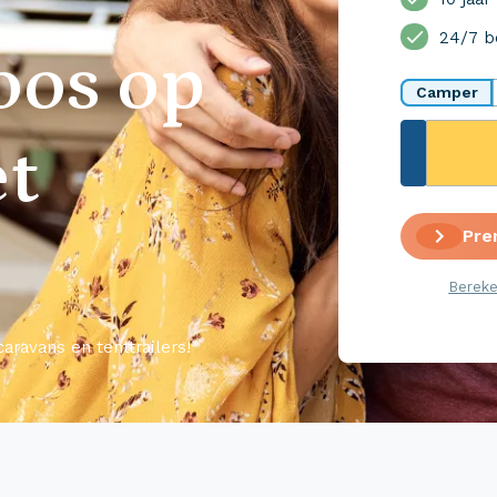
24/7 b
oos op
Camper
et
Pre
Bereke
aravans en tenttrailers!