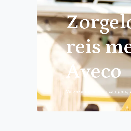
Zorgel
reis m
Aveco
Verzekeringen voor campers, c