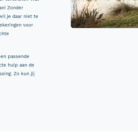
an! Zonder
il je daar niet te
zekeringen voor
chte
 een passende
cte hulp aan de
sing. Zo kun jij